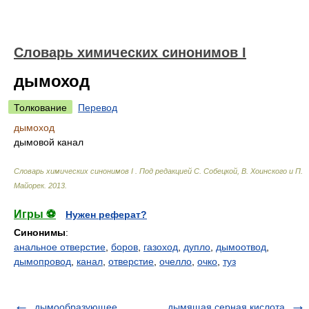
Cловарь химических синонимов I
дымоход
Толкование
Перевод
дымоход
дымовой канал
Cловарь химических синонимов I
.
Под редакцией С. Собецкой, В. Хоинского и П.
Майорек
.
2013
.
Игры ⚽
Нужен реферат?
Синонимы
:
анальное отверстие
,
боров
,
газоход
,
дупло
,
дымоотвод
,
дымопровод
,
канал
,
отверстие
,
очелло
,
очко
,
туз
дымообразующее
дымящая серная кислота